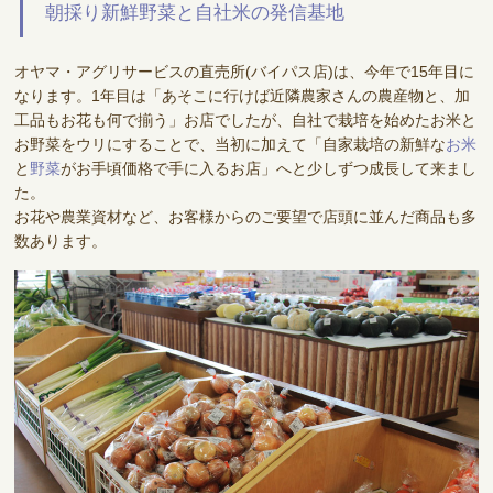
朝採り新鮮野菜と自社米の発信基地
オヤマ・アグリサービスの直売所(バイパス店)は、今年で15年目に
なります。1年目は「あそこに行けば近隣農家さんの農産物と、加
工品もお花も何で揃う」お店でしたが、自社で栽培を始めたお米と
お野菜をウリにすることで、当初に加えて「自家栽培の新鮮な
お米
と
野菜
がお手頃価格で手に入るお店」へと少しずつ成長して来まし
た。
お花や農業資材など、お客様からのご要望で店頭に並んだ商品も多
数あります。